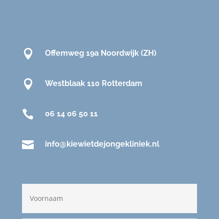

Offemweg 19a Noordwijk (ZH)

Westblaak 110 Rotterdam

06 14 06 50 11

info@kiewietdejongekliniek.nl