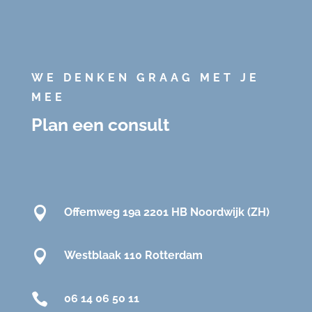
WE DENKEN GRAAG MET JE
MEE
Plan een consult

Offemweg 19a 2201 HB Noordwijk (ZH)

Westblaak 110 Rotterdam

06 14 06 50 11