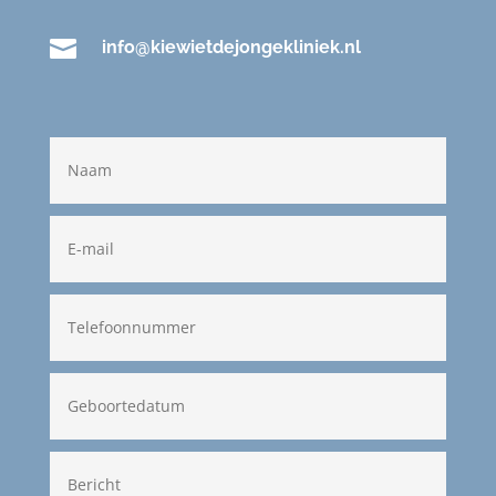

info@kiewietdejongekliniek.nl