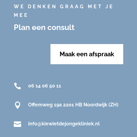
WE DENKEN GRAAG MET JE
MEE
Plan een consult
Maak een afspraak

06 14 06 50 11

Offemweg 19a 2201 HB Noordwijk (ZH)

info@kiewietdejongekliniek.nl